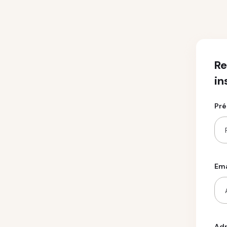
Re
in
Pré
Ema
Ad