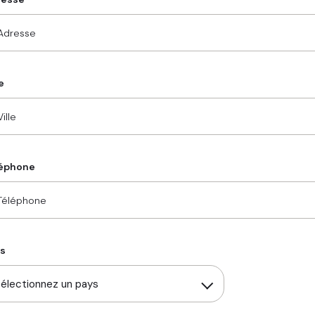
e
éphone
s
électionnez un pays