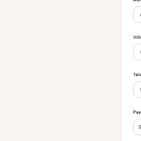
Vill
Tél
Pay
S