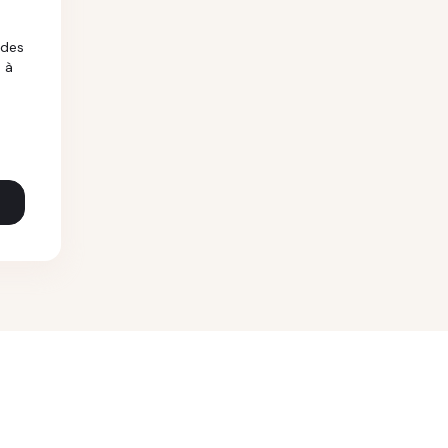
 des
 à